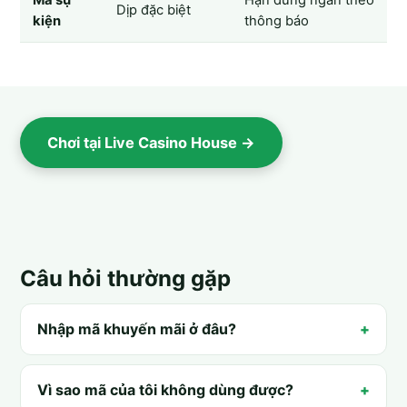
Mã sự
Hạn dùng ngắn theo
Dịp đặc biệt
kiện
thông báo
Chơi tại Live Casino House →
Câu hỏi thường gặp
Nhập mã khuyến mãi ở đâu?
Vì sao mã của tôi không dùng được?