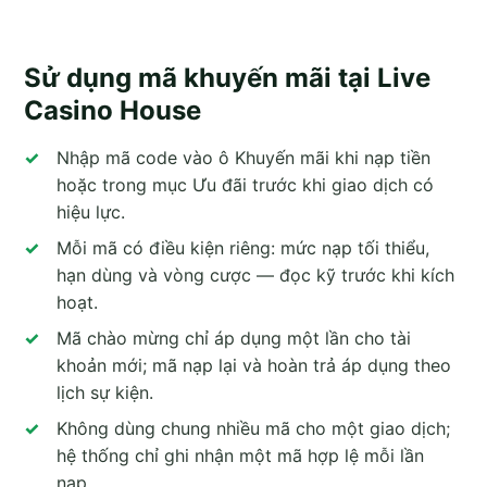
Sử dụng mã khuyến mãi tại Live
Casino House
Nhập mã code vào ô Khuyến mãi khi nạp tiền
hoặc trong mục Ưu đãi trước khi giao dịch có
hiệu lực.
Mỗi mã có điều kiện riêng: mức nạp tối thiểu,
hạn dùng và vòng cược — đọc kỹ trước khi kích
hoạt.
Mã chào mừng chỉ áp dụng một lần cho tài
khoản mới; mã nạp lại và hoàn trả áp dụng theo
lịch sự kiện.
Không dùng chung nhiều mã cho một giao dịch;
hệ thống chỉ ghi nhận một mã hợp lệ mỗi lần
nạp.